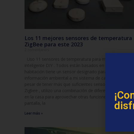
Los 11 mejores sensores de temperatura
ZigBee para este 2023
2 comentarios
Uso 11 sensores de temperatura para mi calefacción
inteligente DIY . Todos están basados ​​en ZigBee y cada
habitación tiene un sensor designado para proporcionar
información ambiental a mi sistema de calefacción. A
pesar de tener más que suficientes sensores Sonoff
Zigbee , utilizo una combinación de diferentes sensores
¡Con
en la casa para aprovechar otras funciones, como la
disf
pantalla, la
Leer más »