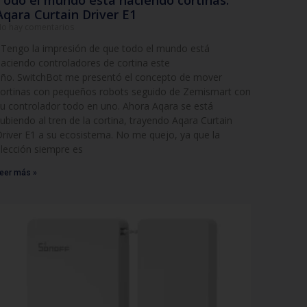
Todo el mundo está haciendo cortinas:
Aqara Curtain Driver E1
o hay comentarios
engo la impresión de que todo el mundo está
aciendo controladores de cortina este
ño. SwitchBot me presentó el concepto de mover
ortinas con pequeños robots seguido de Zemismart con
u controlador todo en uno. Ahora Aqara se está
ubiendo al tren de la cortina, trayendo Aqara Curtain
river E1 a su ecosistema. No me quejo, ya que la
lección siempre es
eer más »