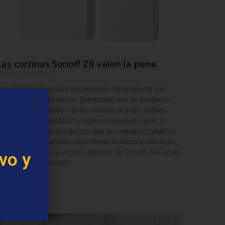
Las cortinas Sonoff ZB valen la pena
o hay comentarios
onoff ZBCurtain Este lanzamiento de producto me
orprendió. Hasta ahora, Zemismart era mi producto
referido para mover varias cortinas usando ZigBee,
ientras que SwitchBot y Aqara intentaban hacer lo
ismo diseñando productos que no requieren taladros
e impacto ni martillos para mover la decoración de la
entana. Recibí una versión anterior de Sonoff ZBCurtain
vo y
e ITEAD , una versión
eer más »