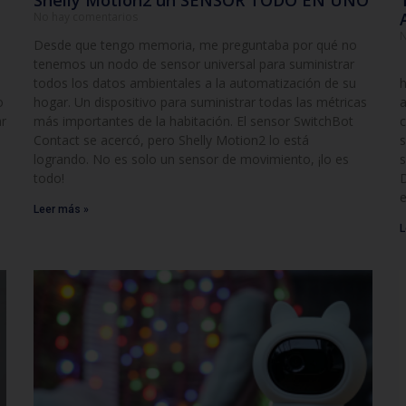
Shelly Motion2 un SENSOR TODO EN UNO
No hay comentarios
N
Desde que tengo memoria, me preguntaba por qué no
tenemos un nodo de sensor universal para suministrar
T
todos los datos ambientales a la automatización de su
h
o
hogar. Un dispositivo para suministrar todas las métricas
a
ar
más importantes de la habitación. El sensor SwitchBot
c
Contact se acercó, pero Shelly Motion2 lo está
s
logrando. No es solo un sensor de movimiento, ¡lo es
s
todo!
D
e
Leer más »
L