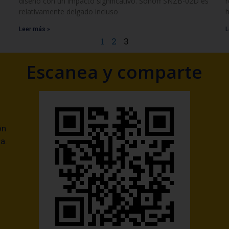
diseño con un impacto significativo. Sonoff SNZB-02D es
r
relativamente delgado incluso
h
Leer más »
L
1
2
3
Escanea y comparte
ón
a.