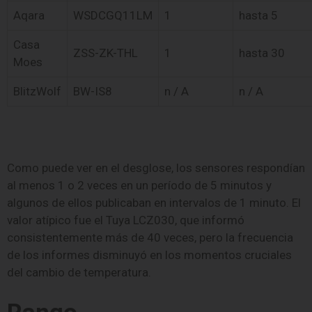
Aqara
WSDCGQ11LM
1
hasta 5
Casa
ZSS-ZK-THL
1
hasta 30
Moes
BlitzWolf
BW-IS8
n / A
n / A
Como puede ver en el desglose, los sensores respondían
al menos 1 o 2 veces en un período de 5 minutos y
algunos de ellos publicaban en intervalos de 1 minuto. El
valor atípico fue el Tuya LCZ030, que informó
consistentemente más de 40 veces, pero la frecuencia
de los informes disminuyó en los momentos cruciales
del cambio de temperatura.