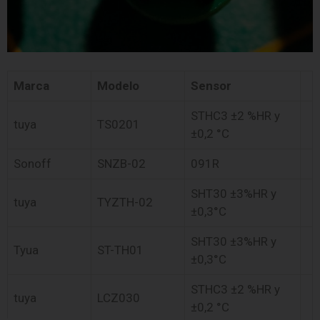
Marca
Modelo
Sensor
STHC3 ±2 %HR y
tuya
TS0201
±0,2 °C
Sonoff
SNZB-02
091R
SHT30 ±3%HR y
tuya
TYZTH-02
±0,3°C
SHT30 ±3%HR y
Tyua
ST-TH01
±0,3°C
STHC3 ±2 %HR y
tuya
LCZ030
±0,2 °C