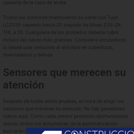
opuesta de la casa de arriba.
Todos los sensores mantuvieron su señal con Tuya
LCZ030 cayendo hasta 20 seguido de Moes ZSS-ZK-
THL a 30. Cualquiera de los probados debería cubrir
incluso las casas más grandes. Considere enrutadores
si desea usar sensores al aire libre en cobertizos,
invernaderos y demás.
Sensores que merecen su
atención
Después de todas estas pruebas, es hora de elegir los
sensores que merecen su atención. No hay ganadores
claros aquí. Como cada sensor presenta oportunidades
únicas, todos los entusiastas de la automatización
buscarán algo que coincida con sus planes de