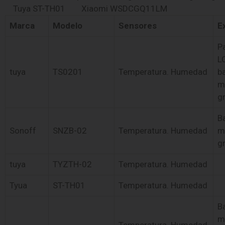
Tuya ST-TH01
Xiaomi WSDCGQ11LM
Marca
Modelo
Sensores
E
Pa
L
tuya
TS0201
Temperatura. Humedad
ba
m
g
B
Sonoff
SNZB-02
Temperatura. Humedad
m
g
tuya
TYZTH-02
Temperatura. Humedad
Tyua
ST-TH01
Temperatura. Humedad
B
m
Temperatura. Humedad,