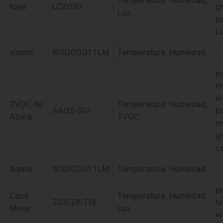
tuya
LCZ030
g
Lux
pa
L
xiaomi
WSDCGQ11LM
Temperatura. Humedad,
pa
ti
el
TVOC de
Temperatura. Humedad,
AAQS-S01
ba
Aqara
TVOC
m
g
c
Aqara
WSDCGQ11LM
Temperatura. Humedad
pa
Casa
Temperatura. Humedad,
ZSS-ZK-THL
ti
Moes
Lux
e