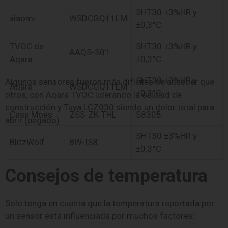
SHT30 ±3%HR y
xiaomi
WSDCGQ11LM
±0,3°C
TVOC de
SHT30 ±3%HR y
AAQS-S01
Aqara
±0,3°C
SHT30 ±3%HR y
Algunos sensores fueron más difíciles de acceder que
Aqara
WSDCGQ11LM
±0,3°C
otros, con Aqara TVOC liderando la calidad de
construcción y Tuya LCZ030 siendo un dolor total para
Casa Moes
ZSS-ZK-THL
S8305
abrir (pegado).
SHT30 ±3%HR y
BlitzWolf
BW-IS8
±0,3°C
Consejos de temperatura
Solo tenga en cuenta que la temperatura reportada por
un sensor está influenciada por muchos factores: