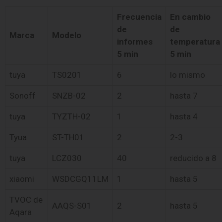
Frecuencia
En cambio
de
de
Marca
Modelo
informes
temperatura
5 min
5 min
tuya
TS0201
6
lo mismo
Sonoff
SNZB-02
2
hasta 7
tuya
TYZTH-02
1
hasta 4
Tyua
ST-TH01
2
2-3
tuya
LCZ030
40
reducido a 8
xiaomi
WSDCGQ11LM
1
hasta 5
TVOC de
AAQS-S01
2
hasta 5
Aqara