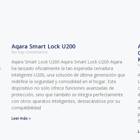
Aqara Smart Lock U200
No hay comentarios
Aqara Smart Lock U200 Aqara Smart Lock U200 Aqara
N
e
ha lanzado oficialmente la tan esperada cerradura
inteligente U200, una solución de última generación que
redefine la seguridad y comodidad en el hogar. Este
dispositivo no solo ofrece funciones avanzadas de
c
protección, sino que también se integra perfectamente
d
con otros aparatos inteligentes, destacándose por su
a
compatibilidad
e
p
Leer más »
B
L