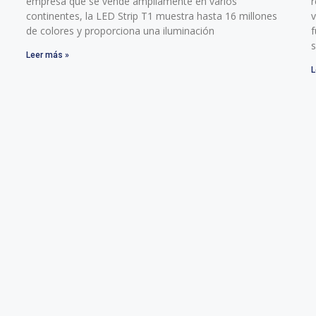
empresa que se vende ampliamente en varios
r
continentes, la LED Strip T1 muestra hasta 16 millones
v
de colores y proporciona una iluminación
f
s
Leer más »
L