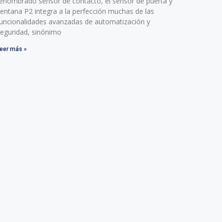
enombrado sensor de contacto, el sensor de puerta y
entana P2 integra a la perfección muchas de las
uncionalidades avanzadas de automatización y
eguridad, sinónimo
eer más »