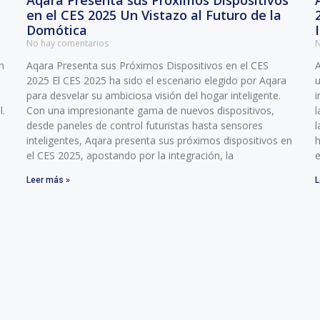
Aqara Presenta sus Próximos Dispositivos
en el CES 2025 Un Vistazo al Futuro de la
Domótica
No hay comentarios
N
n
Aqara Presenta sus Próximos Dispositivos en el CES
A
2025 El CES 2025 ha sido el escenario elegido por Aqara
u
para desvelar su ambiciosa visión del hogar inteligente.
i
l.
Con una impresionante gama de nuevos dispositivos,
l
desde paneles de control futuristas hasta sensores
l
inteligentes, Aqara presenta sus próximos dispositivos en
h
el CES 2025, apostando por la integración, la
Leer más »
L