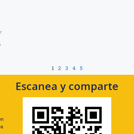
r
o
1
2
3
4
5
Escanea y comparte
ón
a.