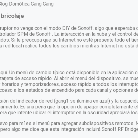
bricolaje
erruptor no venga con el modo DIY de Sonoff, algo que esperaba
trolador
SPM de Sonoff
. La interacción en la nube y el control 
dos. Si le preocupa que su Internet no esté presente todo el tiem
u red local realice todos los cambios mientras Internet no está d
quí. Un menú de cambio típico está disponible en la aplicación 
 tarjeta de acceso rápido. Al abrir el menú del dispositivo, se m
 horarios y temporizadores, acceso rápido a todos los interrupt
ceso a los estados de encendido para cada canal y opciones d
ión del indicador de red (gang1 se ilumina en azul) y la capacidad
onamiento. Es una pena que la opción de apagar completamente e
era que intente ubicar el interruptor en la oscuridad apreciará lo
vo para mí es el menú para agregar subdispositivos remotos. 
 pero algo me dice que esta integración incluirá Sonoff RF Bridg