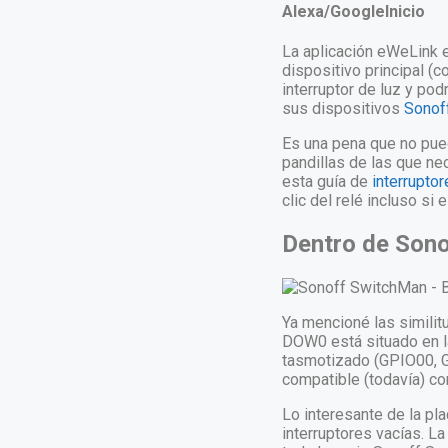
Alexa/GoogleInicio
La aplicación eWeLink 
dispositivo principal (c
interruptor de luz y p
sus dispositivos
Sonof
Es una pena que no pued
pandillas de las que ne
esta guía de
interrupto
clic del relé incluso si
Dentro de Son
Ya mencioné las simili
DOW0 está situado en la
tasmotizado (GPIO00, G
compatible (todavía) c
Lo interesante de la pl
interruptores vacías. L