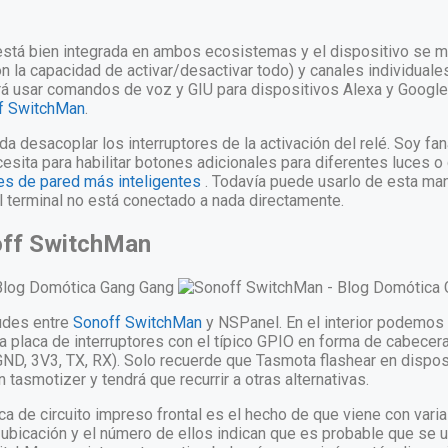
está bien integrada en ambos ecosistemas y el dispositivo se m
on la capacidad de activar/desactivar todo) y canales individuale
odrá usar comandos de voz y GIU para dispositivos Alexa y Goog
f SwitchMan
.
a desacoplar los interruptores de la activación del relé. Soy fa
cesita para habilitar botones adicionales para diferentes luces o
res de pared más inteligentes
. Todavía puede usarlo de esta man
 el terminal no está conectado a nada directamente.
off SwitchMan
tudes entre
Sonoff SwitchMan
y NSPanel. En el interior podemos
 placa de interruptores con el típico GPIO en forma de cabecera p
ND, 3V3, TX, RX). Solo recuerde que Tasmota flashear en dispo
on
tasmotizer
y tendrá que recurrir a otras alternativas.
aca de circuito impreso frontal es el hecho de que viene con vari
a ubicación y el número de ellos indican que es probable que se