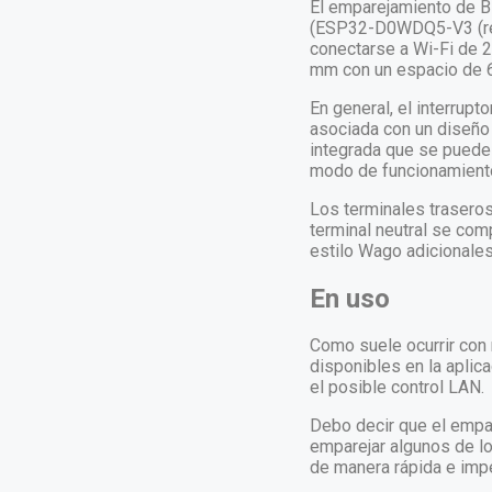
El emparejamiento de Bl
(ESP32-D0WDQ5-V3 (revis
conectarse a Wi-Fi de 2
mm con un espacio de 6
En general, el interrupt
asociada con un diseño 
integrada que se puede u
modo de funcionamiento d
Los terminales traseros
terminal neutral se com
estilo Wago adicionales
En uso
Como suele ocurrir con 
disponibles en la aplic
el posible control LAN.
Debo decir que el empar
emparejar algunos de l
de manera rápida e imp