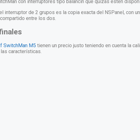
itchMan con interruptores tipo balancín que quizás estén dispon
 el interruptor de 2 grupos es la copia exacta del NSPanel, con u
 compartido entre los dos.
inales
ff SwitchMan M5
tienen u
n precio justo teniendo en cuenta la ca
las características.