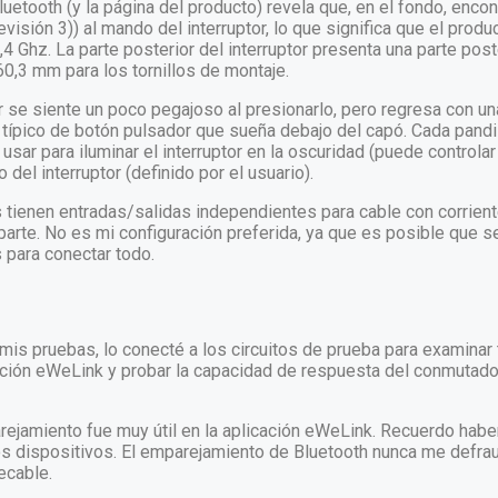
uetooth (y la página del producto) revela que, en el fondo, enc
ión 3)) al mando del interruptor, lo que significa que el prod
,4 Ghz.
La parte posterior del interruptor presenta una parte pos
0,3 mm para los tornillos de montaje.
or se siente un poco pegajoso al presionarlo, pero regresa con u
típico de botón pulsador que sueña debajo del capó. Cada pandil
sar para iluminar el interruptor en la oscuridad (puede controlar el
el interruptor (definido por el usuario).
 tienen entradas/salidas independientes para cable con corrient
parte. No es mi configuración preferida, ya que es posible que s
 para conectar todo.
mis pruebas, lo conecté a los circuitos de prueba para examinar
ación eWeLink y probar la capacidad de respuesta del conmutador
ejamiento fue muy útil en la aplicación eWeLink. Recuerdo habe
os dispositivos. El emparejamiento de Bluetooth nunca me defra
ecable.