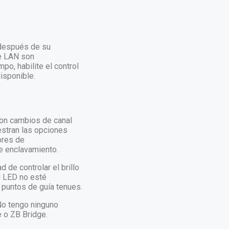
 después de su
de LAN son
po, habilite el control
isponible.
con cambios de canal
uestran las opciones
ores de
e enclavamiento.
 de controlar el brillo
l LED no esté
s puntos de guía tenues.
No tengo ninguno
e o ZB Bridge.