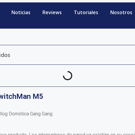
Noticias
Reviews
Tutoriales
Nosotros
idos
SwitchMan M5
vo producto. Los interruptores de pared ya existían en su ecosi