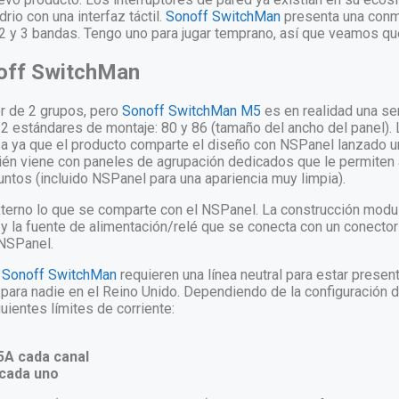
drio
con una interfaz táctil.
Sonoff SwitchMan
presenta una conmu
2 y 3 bandas. Tengo uno para jugar temprano, así que veamos qué 
off SwitchMan
or de 2 grupos, pero
Sonoff SwitchMan M5
es en realidad una ser
2 estándares de montaje: 80 y 86 (tamaño del ancho del panel). 
sa ya que el producto comparte el diseño con
NSPanel
lanzado u
ién viene con paneles de agrupación dedicados que le permiten 
tos (incluido NSPanel para una apariencia muy limpia).
terno lo que se comparte con el NSPanel. La construcción modul
 y la fuente de alimentación/relé que se conecta con un conecto
 NSPanel.
s
Sonoff SwitchMan
requieren una línea neutral para estar present
 para nadie en el Reino Unido. Dependiendo de la configuración d
uientes límites de corriente:
 5A cada canal
 cada uno