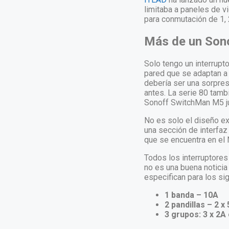
limitaba a
paneles de vi
para conmutación de 1, 
Más de un Son
Solo tengo un interrupt
pared que se adaptan a 
debería ser una sorpre
antes. La serie 80 tamb
Sonoff SwitchMan M5 jun
No es solo el diseño ex
una sección de interfaz
que se encuentra en el
Todos los interruptore
no es una buena noticia
especifican para los sig
1 banda – 10A
2 pandillas – 2 x
3 grupos: 3 x 2A