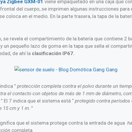
uya Zigbee GXM-01
viene empaquetado en una caja que cont
 frontal del cuerpo, se imprimen algunas instrucciones para
se coloca en el medio. En la parte trasera, la tapa de la bate
los, se revela el compartimiento de la batería que contiene 2 
ay un pequeño lazo de goma en la tapa que sella el compartim
edad, de ahí la
clasificación IP67.
indica ”
protección completa contra el polvo durante un tiem
tra el contacto con objetos de más de 1 mm de diámetro, com
.
” El 7 indica que el sistema está “
protegido contra períodos
re 15 cm y 1 m.
”
significa que el sistema protege contra la entrada de agua
ha
ción completa.