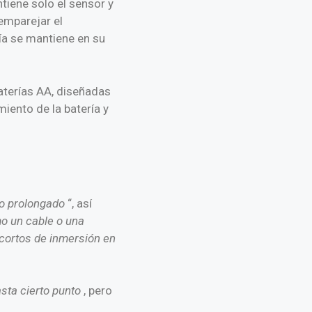
iene solo el sensor y
 emparejar el
ría se mantiene en su
baterías AA, diseñadas
iento de la batería y
po prolongado
“, así
o un cable o una
 cortos de inmersión en
sta cierto punto
, pero