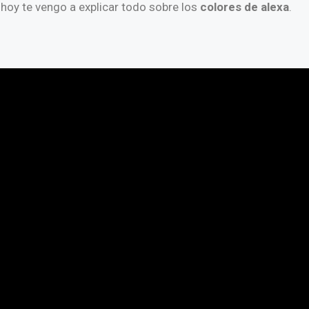
 hoy te vengo a explicar todo sobre los
colores de alexa
.