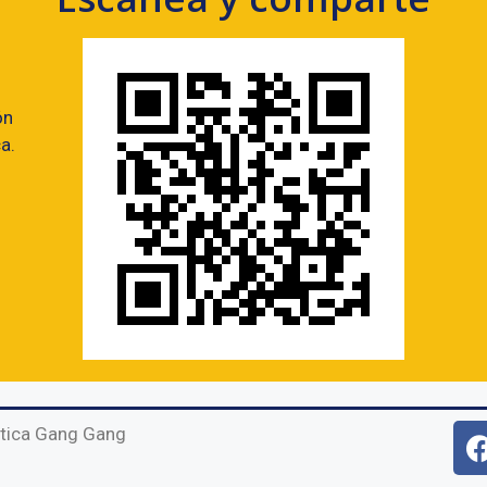
ón
a.
tica Gang Gang