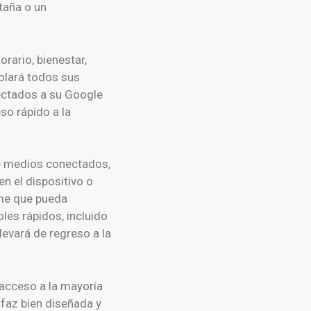
taña o un
orario, bienestar,
olará todos sus
nectados a su Google
so rápido a la
de medios conectados,
n el dispositivo o
ome que pueda
oles rápidos, incluido
levará de regreso a la
 acceso a la mayoría
rfaz bien diseñada y