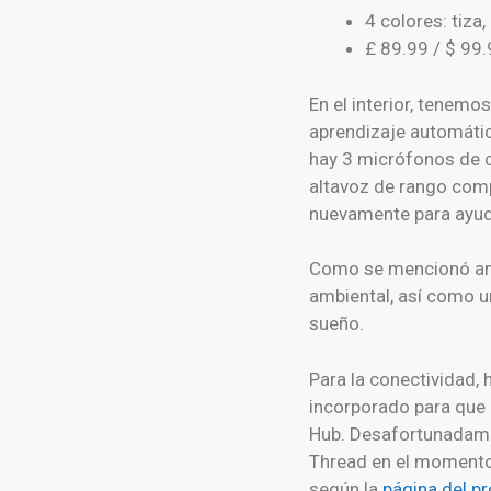
4 colores: tiza,
£ 89.99 / $ 99
En el interior, tenem
aprendizaje automátic
hay 3 micrófonos de c
altavoz de rango com
nuevamente para ayud
Como se mencionó ante
ambiental, así como u
sueño.
Para la conectividad, 
incorporado para que 
Hub. Desafortunadamen
Thread en el momento d
según la
página del p