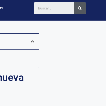
os
 nueva