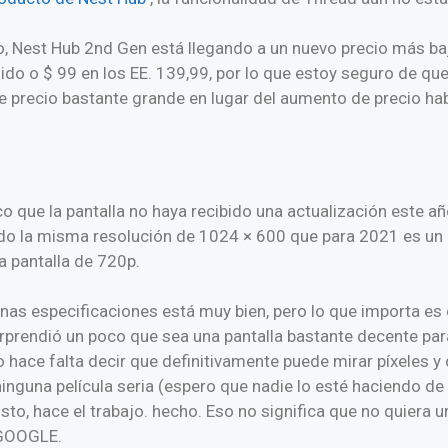
lo, Nest Hub 2nd Gen está llegando a un nuevo precio más baj
nido o $ 99 en los EE. 139,99, por lo que estoy seguro de q
e precio bastante grande en lugar del aumento de precio hab
 que la pantalla no haya recibido una actualización este a
ndo la misma resolución de 1024 × 600 que para 2021 es un
 pantalla de 720p.
unas especificaciones está muy bien, pero lo que importa e
orprendió un poco que sea una pantalla bastante decente par
o hace falta decir que definitivamente puede mirar píxeles y d
inguna película seria (espero que nadie lo esté haciendo d
isto, hace el trabajo. hecho. Eso no significa que no quiera 
 GOOGLE.