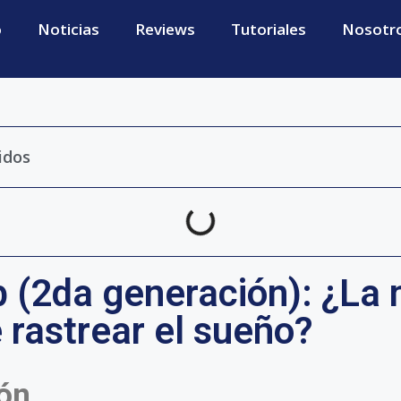
o
Noticias
Reviews
Tutoriales
Nosotr
idos
 (2da generación): ¿La
 rastrear el sueño?
ión