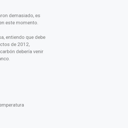
aron demasiado, es
s en este momento.
sa, entiendo que debe
ectos de 2012,
r carbón debería venir
anco.
 temperatura