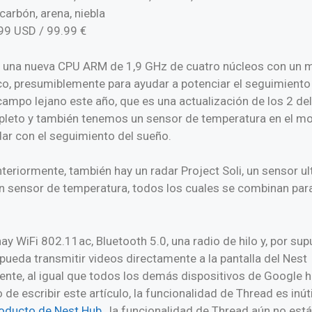
 carbón, arena, niebla
.99 USD / 99.99 €
os una nueva CPU ARM de 1,9 GHz de cuatro núcleos con un 
o, presumiblemente para ayudar a potenciar el seguimiento
ampo lejano este año, que es una actualización de los 2 del
pleto y también tenemos un sensor de temperatura en el mo
ar con el seguimiento del sueño.
riormente, también hay un radar Project Soli, un sensor ult
n sensor de temperatura, todos los cuales se combinan para
hay WiFi 802.11ac, Bluetooth 5.0, una radio de hilo y, por s
pueda transmitir videos directamente a la pantalla del Nest
te, al igual que todos los demás dispositivos de Google h
e escribir este artículo, la funcionalidad de Thread es inú
roducto de Nest Hub
, la funcionalidad de Thread aún no está