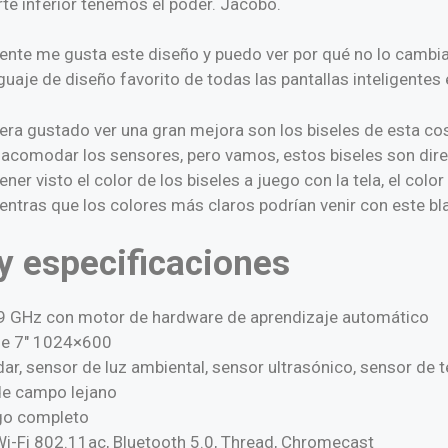
rte inferior tenemos el poder. Jacobo.
ente me gusta este diseño y puedo ver por qué no lo cambi
uaje de diseño favorito de todas las pantallas inteligente
ra gustado ver una gran mejora son los biseles de esta co
a acomodar los sensores, pero vamos, estos biseles son dir
ner visto el color de los biseles a juego con la tela, el colo
entras que los colores más claros podrían venir con este bl
y especificaciones
9 GHz con motor de hardware de aprendizaje automático
 de 7″ 1024×600
dar, sensor de luz ambiental, sensor ultrasónico, sensor de
de campo lejano
go completo
Wi-Fi 802.11ac, Bluetooth 5.0, Thread, Chromecast