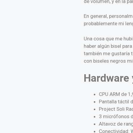
de volumen, y en la pa
En general, personalm
probablemente mi leng
Una cosa que me hubie
haber algún bisel par
también me gustaría te
con biseles negros mi
Hardware 
CPU ARM de 1,
Pantalla táctil
Project Soli Ra
3 micrófonos 
Altavoz de ran
Conectividad: 