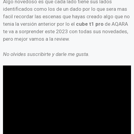
Algo novedoso es que cada lado tiene sus lados
identificados como los de un dado por lo que sera mas
facil recordar las escenas que hayas creado algo que no
tenia la versión anterior por lo el
cube t1 pro
de AQARA
te va a sorprender este 2023 con todas sus novedades,
pero mejor vamos a la review.
No olvides suscribirte y darle me gusta.