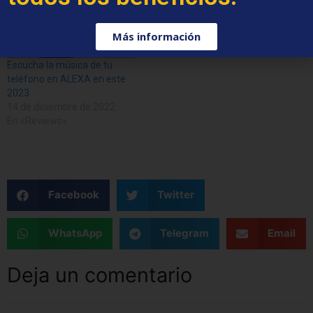
Más información
Escucha la música de tu
teléfono en ALEXA en este
2023
14 de diciembre de 2022
En «Reviews»
Facebook
Twitter
WhatsApp
Telegram
Email
Deja un comentario