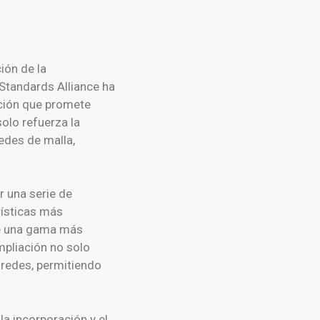
ión de la
 Standards Alliance ha
ación que promete
solo refuerza la
redes de malla,
r una serie de
ísticas más
ce una gama más
mpliación no solo
 redes, permitiendo
a incorporación y el