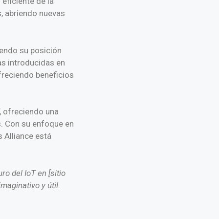
eficiente de la
s, abriendo nuevas
iendo su posición
as introducidas en
freciendo beneficios
, ofreciendo una
s. Con su enfoque en
s Alliance está
o del IoT en [sitio
aginativo y útil.