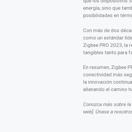
que los dispositivos 
energía, sino que tamb
posibilidades en térm
Con más de dos décad
como un estándar líde
Zigbee PRO 2023, la r
tangibles tanto para 
En resumen, Zigbee PR
conectividad más segu
la innovación continua
allanando el camino h
Conozca más sobre la A
web]. Únase a nosotros