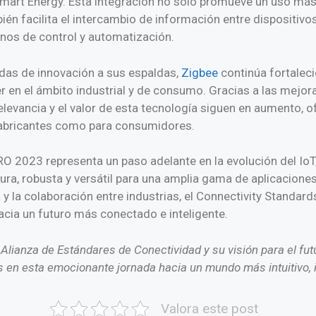
Smart Energy. Esta integración no solo promueve un uso más 
ién facilita el intercambio de información entre dispositivo
inos de control y automatización.
as de innovación a sus espaldas,
Zigbee
continúa fortalec
r en el ámbito industrial y de consumo. Gracias a las mejor
elevancia y el valor de esta tecnología siguen en aumento, o
fabricantes como para consumidores.
O 2023 representa un paso adelante en la evolución del IoT
ra, robusta y versátil para una amplia gama de aplicacione
 y la colaboración entre industrias, el Connectivity Standard
acia un futuro más conectado e inteligente.
lianza de Estándares de Conectividad y su visión para el futur
 en esta emocionante jornada hacia un mundo más intuitivo, im
Valora este post