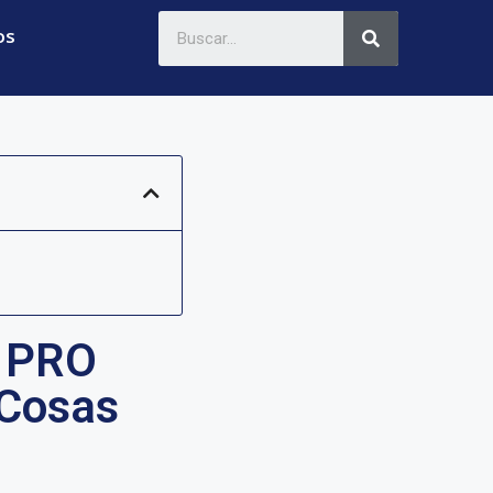
os
e PRO
 Cosas