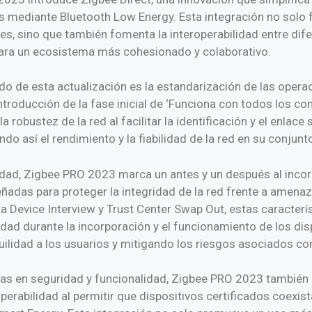
s mediante Bluetooth Low Energy. Esta integración no solo f
tes, sino que también fomenta la interoperabilidad entre dif
para un ecosistema más cohesionado y colaborativo.
o de esta actualización es la estandarización de las opera
ntroducción de la fase inicial de ‘Funciona con todos los co
a robustez de la red al facilitar la identificación y el enlace
ndo así el rendimiento y la fiabilidad de la red en su conjunt
dad, Zigbee PRO 2023 marca un antes y un después al incor
ñadas para proteger la integridad de la red frente a amen
a Device Interview y Trust Center Swap Out, estas caracterí
dad durante la incorporación y el funcionamiento de los dis
ilidad a los usuarios y mitigando los riesgos asociados con
s en seguridad y funcionalidad, Zigbee PRO 2023 también 
erabilidad al permitir que dispositivos certificados coexis