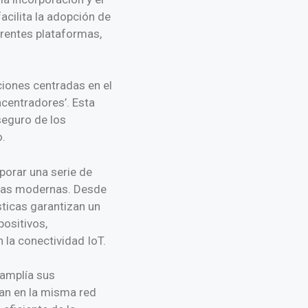
acilita la adopción de
erentes plataformas,
ciones centradas en el
ncentradores’. Esta
 seguro de los
o.
porar una serie de
azas modernas. Desde
sticas garantizan un
positivos,
 la conectividad IoT.
amplía sus
tan en la misma red