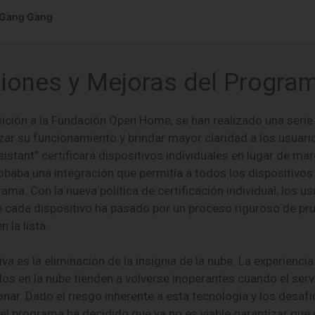
ciones y Mejoras del Progra
ición a la Fundación Open Home, se han realizado una serie
ar su funcionamiento y brindar mayor claridad a los usuarios
stant” certificará dispositivos individuales en lugar de ma
obaba una integración que permitía a todos los dispositivos
ama. Con la nueva política de certificación individual, los 
e cada dispositivo ha pasado por un proceso riguroso de pru
 la lista.
iva es la eliminación de la insignia de la nube. La experien
os en la nube tienden a volverse inoperantes cuando el servi
nar. Dado el riesgo inherente a esta tecnología y los desaf
 el programa ha decidido que ya no es viable garantizar que 