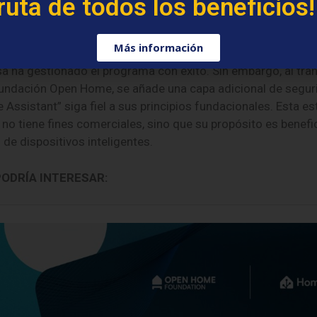
ruta de todos los beneficios!
anezca centrado en su objetivo principal: fomentar un eco
 para Home Assistant, sin influencias comerciales.
Más información
a ha gestionado el programa con éxito. Sin embargo, al tran
Fundación Open Home, se añade una capa adicional de segur
Assistant” siga fiel a sus principios fundacionales. Esta es
 no tiene fines comerciales, sino que su propósito es benefi
 de dispositivos inteligentes.
PODRÍA INTERESAR: