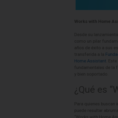
Works with Home Ass
Desde su lanzamiento
como un pilar fundame
años de éxito a sus es
transferida a la
Funda
Home Assistant
. Est
fundamentales de la 
y bien soportado.
¿Qué es “
Para quienes buscan in
puede resultar abrumad
“Works with Home Assi