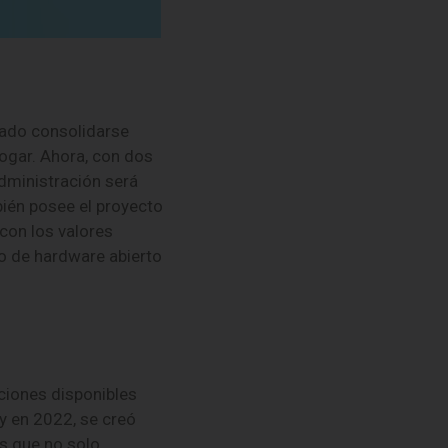
rado consolidarse
hogar. Ahora, con dos
administración será
bién posee el proyecto
con los valores
o de hardware abierto
pciones disponibles
 y en 2022, se creó
os que no solo