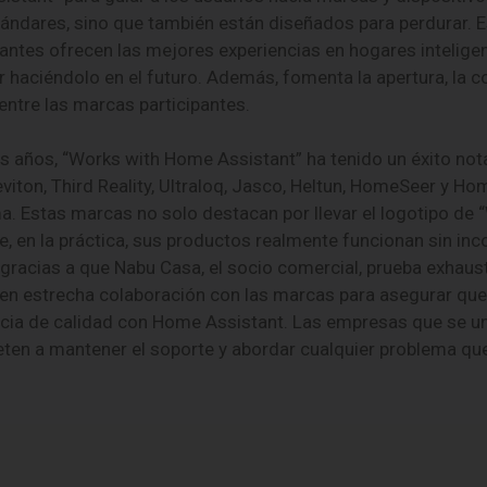
ándares, sino que también están diseñados para perdurar. 
antes ofrecen las mejores experiencias en hogares inteligen
haciéndolo en el futuro. Además, fomenta la apertura, la co
entre las marcas participantes.
os años, “Works with Home Assistant” ha tenido un éxito not
iton, Third Reality, Ultraloq, Jasco, Heltun, HomeSeer y H
a. Estas marcas no solo destacan por llevar el logotipo de
e, en la práctica, sus productos realmente funcionan sin inc
 gracias a que Nabu Casa, el socio comercial, prueba exhaus
a en estrecha colaboración con las marcas para asegurar qu
ncia de calidad con Home Assistant. Las empresas que se u
n a mantener el soporte y abordar cualquier problema que