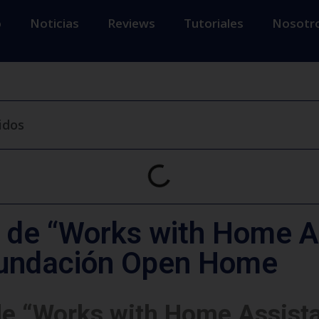
o
Noticias
Reviews
Tutoriales
Nosotr
idos
o de “Works with Home A
Fundación Open Home
de “Works with Home Assista