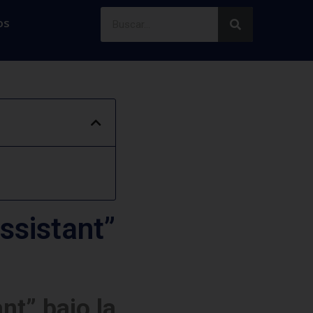
os
ssistant”
nt” bajo la