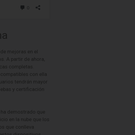
ma
 de mejoras en el
. A partir de ahora,
rcas completas.
 compatibles con ella
usuarios tendrán mayor
ebas y certificación
cia ha demostrado que
cio en la nube que los
íos que conlleva
estos dispositivos