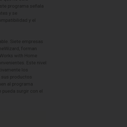
Este programa señala
tes y se
mpatibilidad y el
able. Siete empresas
omeWizard, forman
 “Works with Home
onvenientes. Este nivel
tivamente los
e sus productos
nen al programa
 pueda surgir con el