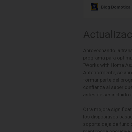
Actualiza
Aprovechando la trans
programa para optimiz
“Works with Home Assi
Anteriormente, se apr
formar parte del progr
confianza al saber qu
antes de ser incluido en
Otra mejora significat
los dispositivos basad
soporta deja de funcio
mantenerla operativa,