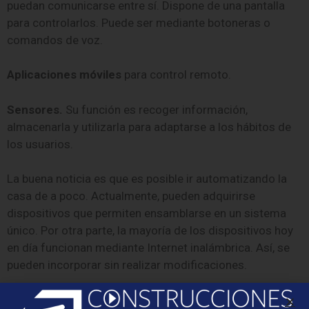
puedan comunicarse entre sí. Dispone de una pantalla
para controlarlos. Puede ser mediante botoneras o
comandos de voz.
Aplicaciones móviles
para control remoto.
Sensores.
Su función es recoger información,
almacenarla y utilizarla para adaptarse a los hábitos de
los usuarios.
La buena noticia es que es posible ir automatizando la
casa de a poco. Actualmente, pueden adquirirse
dispositivos que permiten ensamblarse en un sistema
único. Por otra parte, la mayoría de los dispositivos hoy
en día funcionan mediante Internet inalámbrica. Así, se
pueden incorporar sin realizar modificaciones.
Sin embargo, en el caso de artefactos que deben