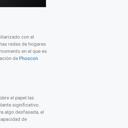
liarizado con el
uchas redes de hogares
n momento en el que es
vación de
Phoscon
bre el papel las
ante significativo.
a algo desfasada, el
capacidad de