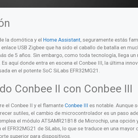
ón
de la domótica y el
Home Assistant
, seguramente estás fami
de enlace USB Zigbee que ha sido el caballo de batalla en m
más de 5 años. Sin embargo, como toda tecnología, llega u
 Es aquí donde entra en escena el Conbee III, la última inno
ada en el potente SoC SiLabs EFR32MG21.
o Conbee II con Conbee III
tre el Conbee II y el flamante
Conbee III
es notable. Aunque so
ecer sutiles, el cambio de microcontrolador es un paso adel
I emplea el módulo ATSAMR21B18 de Microchip, una opción y
n el EFR32MG21 de SiLabs, lo que se traduce en una mayor 
rte superior para dispositivos.