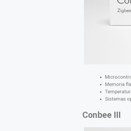
Microcont
Memoria fla
Temperatura
Sistemas op
Conbee III