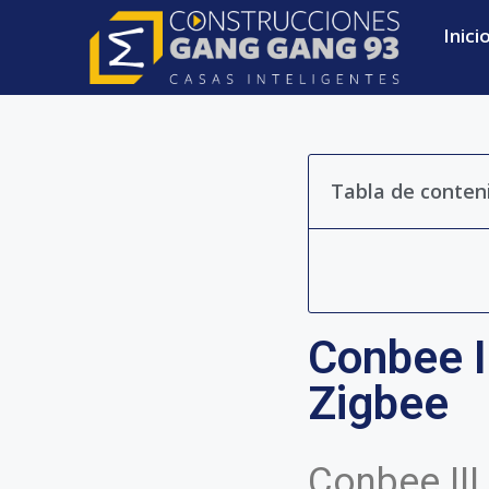
Inici
Tabla de conten
Conbee I
Zigbee
Conbee III