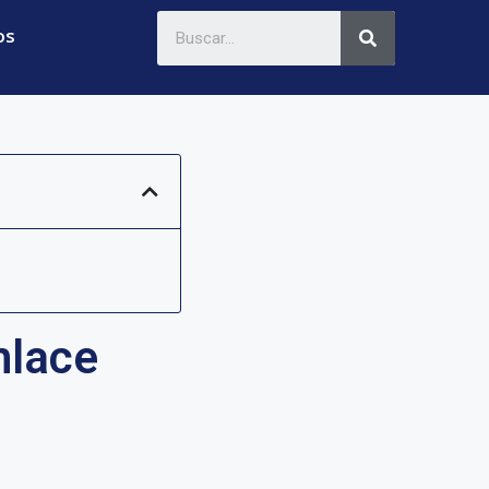
os
nlace