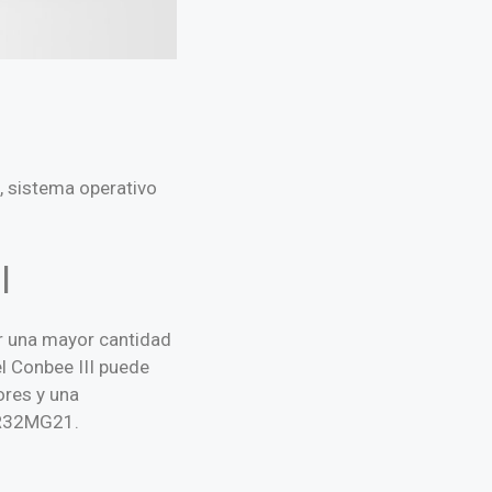
 sistema operativo
I
r una mayor cantidad
el Conbee III puede
ores y una
EFR32MG21.