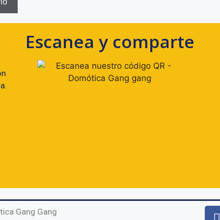
Escanea y comparte
ón
a.
tica Gang Gang