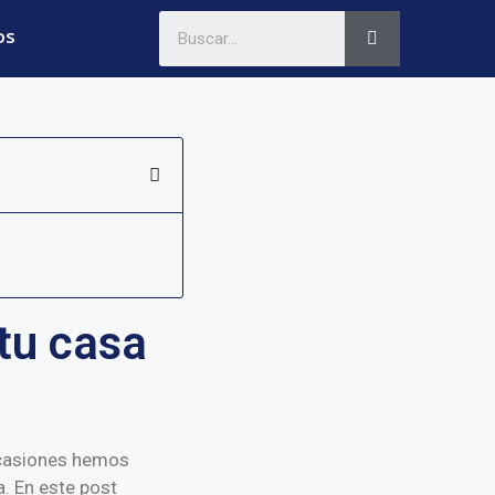
os
 tu casa
casiones hemos
a. En este post