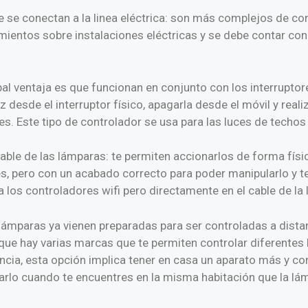
e se conectan a la linea eléctrica: son más complejos de co
mientos sobre instalaciones eléctricas y se debe contar con
pal ventaja es que funcionan en conjunto con los interruptore
z desde el interruptor físico, apagarla desde el móvil y reali
s. Este tipo de controlador se usa para las luces de techos
cable de las lámparas: te permiten accionarlos de forma físic
es, pero con un acabado correcto para poder manipularlo y ten
 a los controladores wifi pero directamente en el cable de la
lámparas ya vienen preparadas para ser controladas a dista
e hay varias marcas que te permiten controlar diferentes
ia, esta opción implica tener en casa un aparato más y con
zarlo cuando te encuentres en la misma habitación que la lá